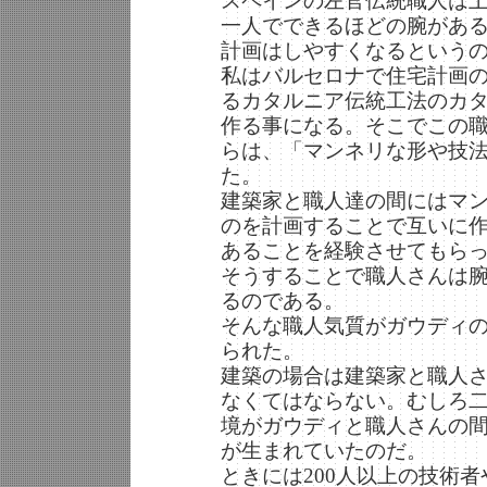
スペインの左官伝統職人は
一人でできるほどの腕があ
計画はしやすくなるという
私はバルセロナで住宅計画
るカタルニア伝統工法のカ
作る事になる。そこでこの
らは、「マンネリな形や技
た。
建築家と職人達の間にはマ
のを計画することで互いに
あることを経験させてもら
そうすることで職人さんは
るのである。
そんな職人気質がガウディ
られた。
建築の場合は建築家と職人
なくてはならない。むしろ
境がガウディと職人さんの
が生まれていたのだ。
ときには200人以上の技術