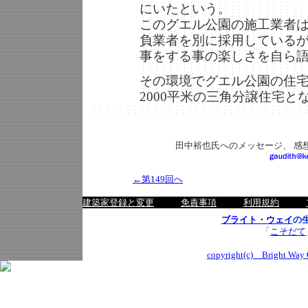
にいたという。
このグエル公園の施工業者
負業者を別に採用している
事をする事の楽しさを自ら
その環境でグエル公園の住宅
2000平米の三角分譲住宅と
田中裕也氏へのメッセージ、 感
←第149回へ
建築家登録と変更
免責事項
利用規約
ブライト・ウェイ
の
「
こそだて
copyright(c) Bright Way C