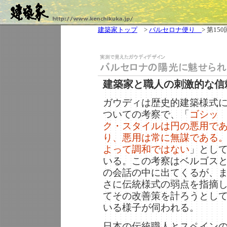
建築家トップ
>
バルセロナ便り
> 第150
建築家と職人の刺激的な信
ガウディは歴史的建築様式
ついての考察で、「
ゴシッ
ク・スタイルは円の悪用で
り、悪用は常に無謀である
よって調和ではない
」とし
いる。この考察はベルゴス
の会話の中に出てくるが、
さに伝統様式の弱点を指摘
てその改善策を計ろうとし
いる様子が伺われる。
日本の伝統職人とスペイン