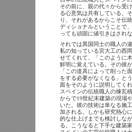
その前に、親の代々から受
る心意気は共有している。
り、それがあるからこそ伝
ディショナルということで
っても頑固に値引きはされ
それでは異国同士の職人の
私の知っている宮大工の西
せてくれて、「このように
鮮明に覚えている。その彼
「この道具によって削った
をする必要がなくなる」と
面をそのように説明してく
スペインの伝統職人の煉瓦
からで19世紀末建築の現場
いた。彼の技術は単なる施
加される。しかも研究熱心
的な仕上げまでも検討しな
る。こうなると下手な建築