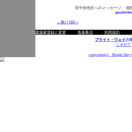
田中裕也氏へのメッセージ、 感
←第173回へ
建築家登録と変更
免責事項
利用規約
ブライト・ウェイ
の
「
こそだて
copyright(c) Bright Way C