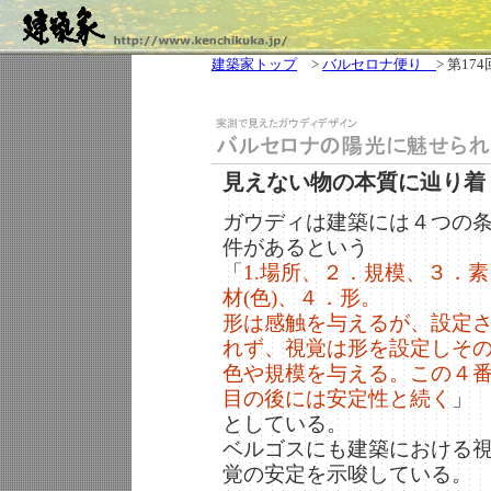
建築家トップ
>
バルセロナ便り
> 第174
見えない物の本質に辿り着
ガウディは建築には４つの
件があるという
「
1.場所、２．規模、３．素
材(色)、４．形。
形は感触を与えるが、設定
れず、視覚は形を設定しそ
色や規模を与える。この４
目の後には安定性と続く
」
としている。
ベルゴスにも建築における
覚の安定を示唆している。