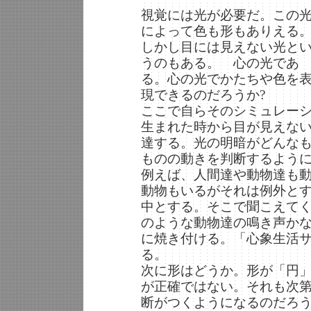
視覚には光が必要だ。この
によって色も形もありえる
しかし目には見えない光と
うのもある。 心の光であ
る。心の光でかたちや色を
現できるのだろうか?
ここで自らそのシミュレー
生まれた時から目が見えな
達する。光の明暗がどんな
ものの動きを判断するよう
例えば、人間達や動物達も
動物もいるがそれは例外と
中とする。そこで聞こえて
のような動物達の鳴き声か
に焼き付ける。「心象生活
る。
次に形はどうか。形が「円
が正確ではない。それも次
断がつくようになるのだろ