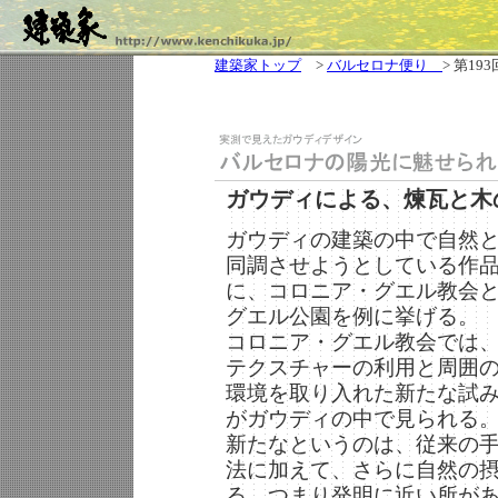
建築家トップ
>
バルセロナ便り
> 第193
ガウディによる、煉瓦と木
ガウディの建築の中で自然
同調させようとしている作
に、コロニア・グエル教会
グエル公園を例に挙げる。
コロニア・グエル教会では
テクスチャーの利用と周囲
環境を取り入れた新たな試
がガウディの中で見られる
新たなというのは、従来の
法に加えて、さらに自然の
る。つまり発明に近い所が