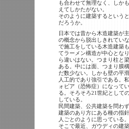
も合わせて無理なく、しか
えてしかたがない。
そのように建築するという
だろうか。
日本では昔から木造建築が
の概念から脱出しきれてい
で施工をしている木造建築
てラーメン構造が中心とな
ら違いはない。つまり柱と
ある。中には面、つまり膜
だ数少ない。しかも壁の平
人工的であり強引である。
ォビア（恐怖症）になって
る。そろそろ21世紀として
している。
民間建築、公共建築を問わ
建築のあり方にある種の指
人ごとのように思っている
そこで最近、ガウディの建