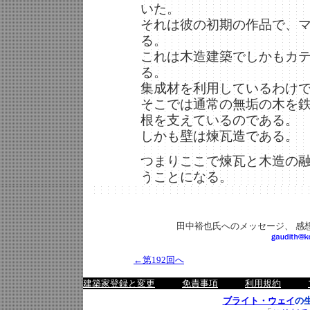
いた。
それは彼の初期の作品で、
る。
これは木造建築でしかもカ
る。
集成材を利用しているわけ
そこでは通常の無垢の木を
根を支えているのである。
しかも壁は煉瓦造である。
つまりここで煉瓦と木造の
うことになる。
田中裕也氏へのメッセージ、 感
←第192回へ
建築家登録と変更
免責事項
利用規約
ブライト・ウェイ
の