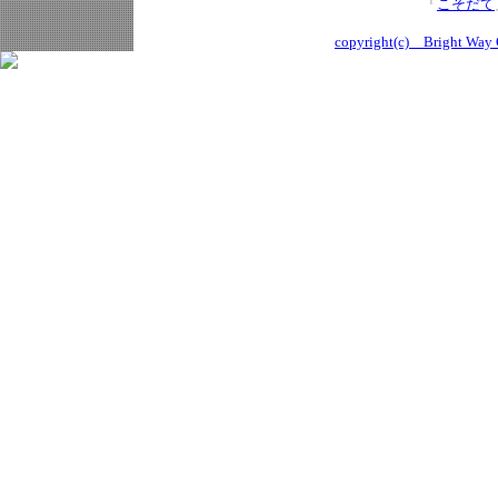
「
こそだて
copyright(c) Bright Way C