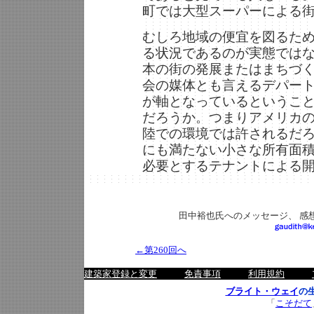
町では大型スーパーによる
むしろ地域の便宜を図るた
る状況であるのが実態では
本の街の発展またはまちづ
会の媒体とも言えるデパー
が軸となっているというこ
だろうか。つまりアメリカ
陸での環境では許されるだ
にも満たない小さな所有面
必要とするテナントによる
田中裕也氏へのメッセージ、 感
←第260回へ
建築家登録と変更
免責事項
利用規約
ブライト・ウェイ
の
「
こそだて