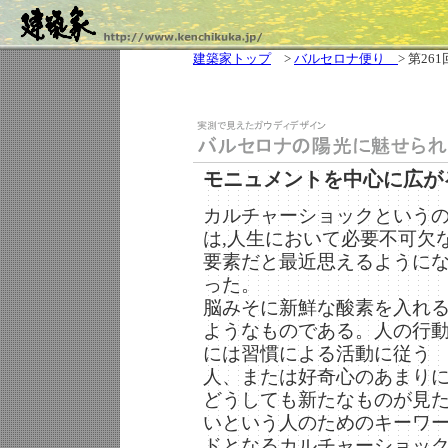
建築家トップ
>
バルセロナ便り
> 第261
モニュメントを中心に広が
カルチャーショックという
は,人生において必要不可欠
要素だと最近思えるように
った。
脳みそに新鮮な酸素を入れ
ようなものである。人の行
には習慣による活動に従う
人、または好奇心のあまり
どうしても新たなものが見
いという人のためのキーワ
ドとなるカルチャーショッ