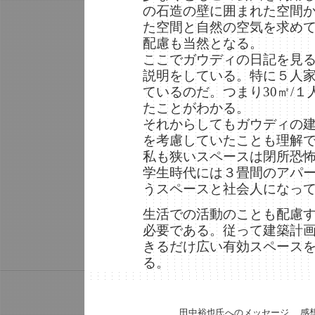
の石造の壁に囲まれた空間
た空間と自然の空気を求め
配慮も当然となる。
ここでガウディの日記を見
説明をしている。特に５人家
ているのだ。つまり30㎡/
たことがわかる。
それからしてもガウディの
を考慮していたことも理解
私も狭いスペースは閉所恐
学生時代には３畳間のアパ
うスペースと社会人になっ
生活での活動のことも配慮
必要である。従って建築計
きるだけ広い有効スペース
る。
田中裕也氏へのメッセージ、 感