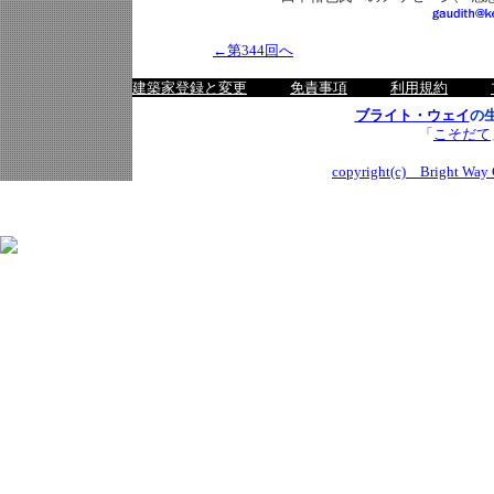
←第344回へ
建築家登録と変更
免責事項
利用規約
ブライト・ウェイ
の
「
こそだて
copyright(c) Bright Way C