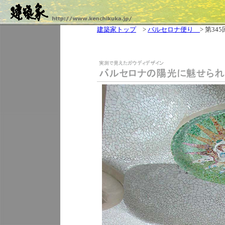
建築家トップ
>
バルセロナ便り
> 第345