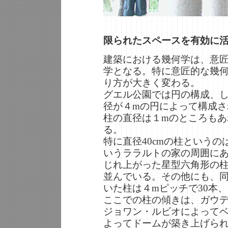
限られたスペースを有効に
建築における幾何学は、意
学となる。特に意匠的な幾
り方が大きく変わる。
グエル公園では円の構成、
径が４mの円によって構成さ
柱の直径は１mのところもあれ
る。
特に直径40cmの柱というの
いうララルトの家の周囲に
じれ上がった星型六角形の柱が
並んでいる。その他にも、
いた柱は４mピッチで30本
ここでの柱の傾きは、ガウ
ジョワン・ルビオによって
よってドームが築き上げら