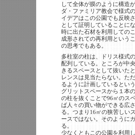
して全体が膜のように構造
ダ・ファミリア教会で様式
イデアはこの公園でも反映
として証明していることに
時に出た石材を利用しての
成形されての再利用という
の思考でもある。
多柱室の柱は、ドリス様式の
配列している。ところが中央
きるスペースとして抜いた
レンスは見当たらない。た
るように計画しているという
グリットスペースから１本の
の柱を抜くことで96㎡のス
ば人々の買い物ができる広
る。つまり16㎡の狭苦しい
ースではない。そのように
る。
少なくともこの公園を利用