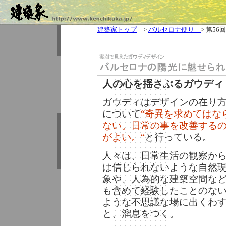
建築家トップ
>
バルセロナ便り
> 第56回
人の心を揺さぶるガウディ
ガウディはデザインの在り
について
“奇異を求めてはな
ない。日常の事を改善する
がよい。“
と行っている。
人々は、日常生活の観察か
は信じられないような自然
象や、人為的な建築空間な
も含めて経験したことのな
ような不思議な場に出くわ
と、溜息をつく。