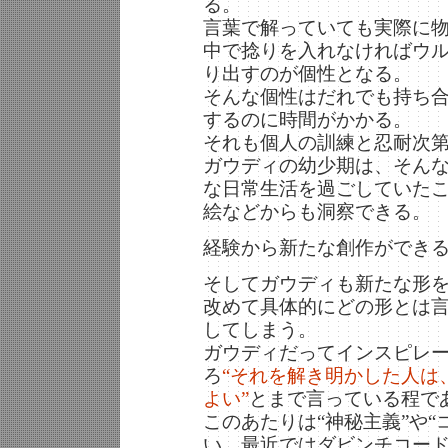
る。
言葉で解っていても実際に
中で捻りを入れなければウ
り出すのが個性となる。
そんな個性はだれでも持ち
するのに時間がかかる。
それも個人の訓練と忍耐次
ガウディの幼少期は、そん
な日常生活を過ごしていた
絵などからも洞察できる。
経験から新たな創作ができ
そしてガウディも新たな形
改めて具体的にどの形とは
してしまう。
ガウディだってインスピレ
ろ
“それを解き明かした人は
よい”
とまで言っている程で
このあたりは“神秘主義”や
い。最近ではダビンチコー