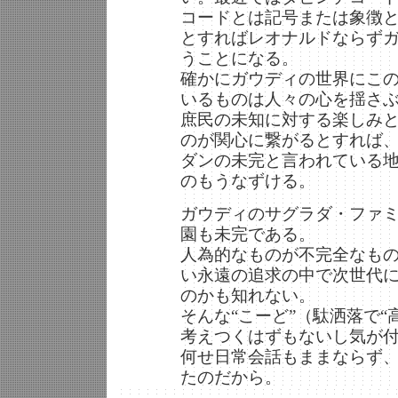
コードとは記号または象徴
とすればレオナルドならず
うことになる。
確かにガウディの世界にこ
いるものは人々の心を揺さ
庶民の未知に対する楽しみ
のが関心に繋がるとすれば
ダンの未完と言われている
のもうなずける。
ガウディのサグラダ・ファ
園も未完である。
人為的なものが不完全なも
い永遠の追求の中で次世代
のかも知れない。
そんな“こーど”（駄洒落で
考えつくはずもないし気が
何せ日常会話もままならず
たのだから。