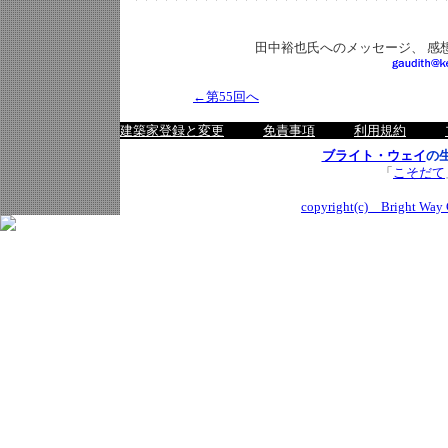
田中裕也氏へのメッセージ、 感
←第55回へ
建築家登録と変更
免責事項
利用規約
ブライト・ウェイ
の
「
こそだて
copyright(c) Bright Way C