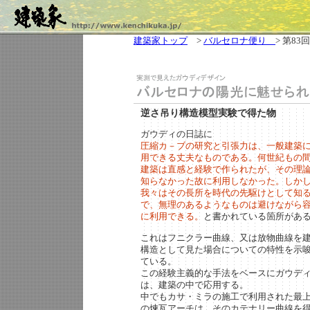
建築家トップ
>
バルセロナ便り
> 第83回
逆さ吊り構造模型実験で得た物
ガウディの日誌に
圧縮カ－ブの研究と引張力は、一般建築
用できる丈夫なものである。何世紀もの
建築は直感と経験で作られたが、その理
知らなかった故に利用しなかった。しか
我々はその長所を時代の先駆けとして知
で、無理のあるようなものは避けながら
に利用できる。
と書かれている箇所があ
これはフニクラー曲線、又は放物曲線を
構造として見た場合についての特性を示
ている。
この経験主義的な手法をベースにガウデ
は、建築の中で応用する。
中でもカサ・ミラの施工で利用された最
の煉瓦アーチは、そのカテナリー曲線を