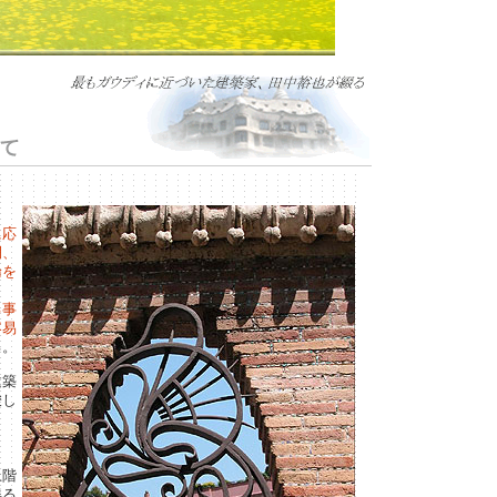
に応
間、
論を
し
る事
容易
る。
建築
唆し
ィ
上階
得る