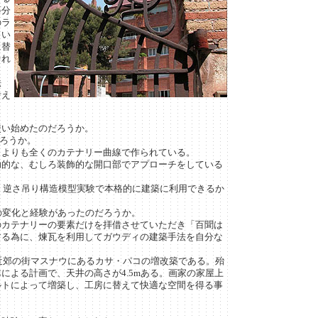
等分
のラ
とい
に替
それ
法
考え
使い始めたのだろうか。
だろうか。
うよりも全くのカテナリー曲線で作られている。
助的な、むしろ装飾的な開口部でアプローチをしている
は、逆さ吊り構造模型実験で本格的に建築に利用できるか
の変化と経験があったのだろうか。
のカテナリーの要素だけを拝借させていただき「百聞は
する為に、煉瓦を利用してガウディの建築手法を自分な
の近郊の街マスナウにあるカサ・パコの増改築である。殆
による計画で、天井の高さが4.5mある。画家の家屋上
ルトによって増築し、工房に替えて快適な空間を得る事
。