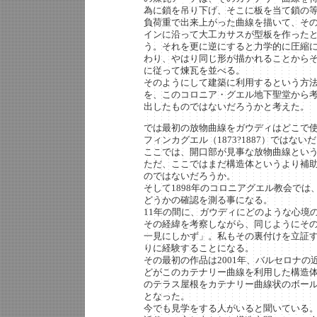
為に鎖を吊り下げ、そこに板を当て鎖の
負荷重で出来上がった曲線を描いて、そ
インに沿って大工カサスが型板を作った
う。それを更に逆にすると力学的に圧縮
わり、やはり同じ形が描かれることから
に従って煉瓦を並べる。
そのようにして建築に利用するという方
を、このコロニア・グエル地下聖堂から
出したものではないだろうかと考えた。
では最初の放物曲線をガウディはどこで
フィンカグエル（1873?1887）ではない
ここでは、開口部が見事な放物曲線とい
ただ、ここではまだ構造体というより補
のではないだろうか。
そして1898年のコロニアグエル教会で
どうかの確認を測る事になる。
11年の間に、ガウディにどのような心境
その経緯を考察しながら、同じようにそ
一見にしかず」。私もその裏付けを立証
りに経験することになる。
その最初の作品は2001年、バルセロナ
どがこのカテナリー曲線を利用した構造体
のテラス屋根をカテナリー曲線状のボー
となった。
今でも見学をする人がいると聞いている