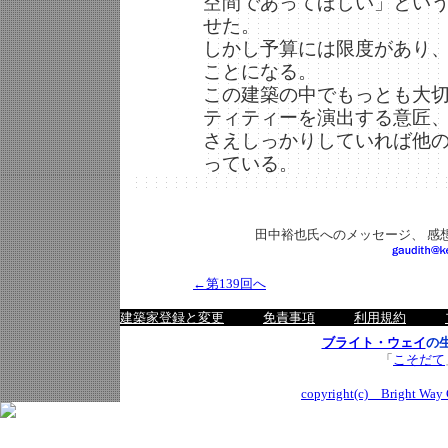
空間であってほしい」とい
せた。
しかし予算には限度があり
ことになる。
この建築の中でもっとも大
ティティーを演出する意匠
さえしっかりしていれば他
っている。
田中裕也氏へのメッセージ、 感
←第139回へ
建築家登録と変更
免責事項
利用規約
ブライト・ウェイ
の
「
こそだて
copyright(c) Bright Way C