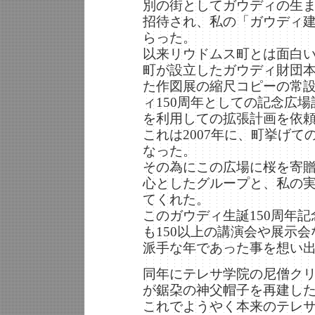
別の街としてガウディの生
招待され、私の「ガウディ
らった。
以来リウドムス町とは面白い
町が設立したガウディ財団
た作図展の縮尺コピーの常
ィ150周年としての記念広
を利用しての拡張計画を依
これは2007年に、町挙げ
なった。
その為にこの広場に桜を寄
心としたグループと、私の
てくれた。
このガウディ生誕150周年
も150以上の講演会や展示
派手な年であった事を想い
同年にテレサ学院の尼僧ク
が鋸朶の神父帽子を再建し
これでようやく本来のテレ