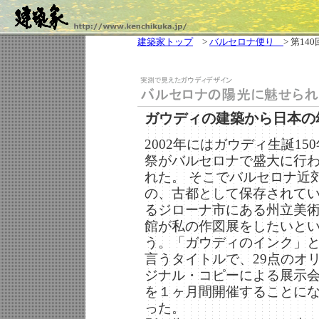
建築家トップ
>
バルセロナ便り
> 第140
ガウディの建築から日本の
2002年にはガウディ生誕150
祭がバルセロナで盛大に行
れた。 そこでバルセロナ近
の、古都として保存されて
るジローナ市にある州立美
館が私の作図展をしたいと
う。「ガウディのインク」
言うタイトルで、29点のオ
ジナル・コピーによる展示
を１ヶ月間開催することに
った。