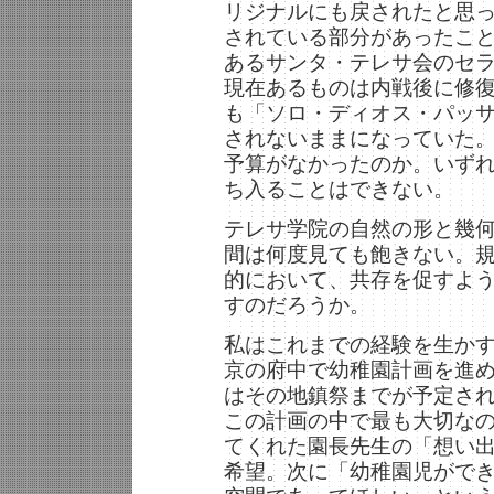
リジナルにも戻されたと思
されている部分があったこ
あるサンタ・テレサ会のセ
現在あるものは内戦後に修
も「ソロ・ディオス・パッ
されないままになっていた
予算がなかったのか。いず
ち入ることはできない。
テレサ学院の自然の形と幾
間は何度見ても飽きない。
的において、共存を促すよ
すのだろうか。
私はこれまでの経験を生か
京の府中で幼稚園計画を進め
はその地鎮祭までが予定さ
この計画の中で最も大切な
てくれた園長先生の「想い
希望。次に「幼稚園児がで