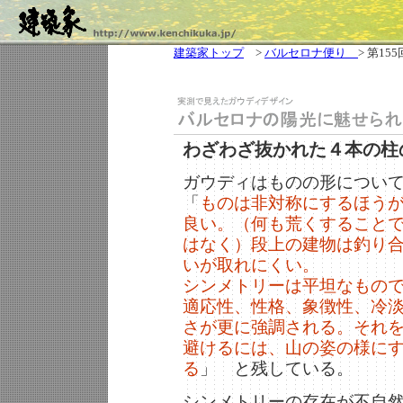
建築家トップ
>
バルセロナ便り
> 第155
わざわざ抜かれた４本の柱
ガウディはものの形につい
「
ものは非対称にするほう
良い。（何も荒くすること
はなく）段上の建物は釣り
いが取れにくい。
シンメトリーは平坦なもの
適応性、性格、象徴性、冷
さが更に強調される。それ
避けるには、山の姿の様に
る
」 と残している。
シンメトリーの存在が不自