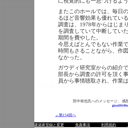
に視覚的にも一息つけるよ
またこのホールでは、毎日
るほど音響効果も優れてい
調査は、1978年からはじま
を調査していて中断してい
期間を費やした。
今思えばとんでもない作業
時間もさることながら、作
なかった。
ガウディ研究室からの紹介
部長から調査の許可を頂く
員から事情聴取され、作業
田中裕也氏へのメッセージ、 感
←第154回へ
建築家登録と変更
免責事項
利用規約