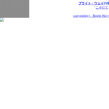
ブライト・ウェイ
の
「
こそだて
copyright(c) Bright Way C