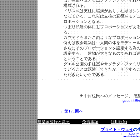
は、屋根を支えるエンタブレチャ、それ
構成される。
ドリス式は支柱に縦溝があり、柱頭はシ
なっている。これらは支柱の直径をモデ
ロポーションとなる。
つまり私達の体にもプロポーションがあ
る。
ガウディもまたこのようなプロポーショ
例えば教会建築は、人間の体をモデュー
さらにそのプロポーションを設定する為の
設定する。 建物が大きなものであれば
ということである。
グエル公園の多柱室やサグラダ・ファミ
ていることは既述してきたが、そうする
ただきたいからである。
田中裕也氏へのメッセージ、 感
←第171
回へ
建築家登録と変更
免責事項
利用規約
ブライト・ウェイ
の
「
こそだて