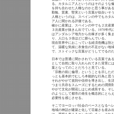
る。カタルニア人というのはそのような
を持ち合わせた人種なのかと思う事があ
勤勉、質素、堅実という言葉が似合いそ
人種というのは、スペインの中でもカタ
ア人に聞かれる評価である。
確かに産業は、スペインの中でも２次産
３次産業が抜きん出でている。1970年代
はアンダルシア地方から出稼ぎが多く集
り、人口も３倍ほどに膨らんでいる。
現在世界中におこっている経済危機は別
て、温暖な気候に衣食住の不足がない地
で、ストイックな言葉がどうしてでるの
日本では普通に聞かされている言葉であ
として自然に取り入れられてきた背景に
葉となってのことだろうと見ている。
「宗教の前に倫理」ということを示した
っとも基本的でむしろ本能的な行為と思
それがやがて規則や信仰を導き出し、生
つまり共存をスムーズにするための潤滑
やがて文化が開花しはじめ成長する。そ
のようにして都市の発生を概念的にとら
必要性を感じさせる。
そこでヨーロッパ社会のベースとなるヘ
地域の神話が建築と化して荘厳さを産み