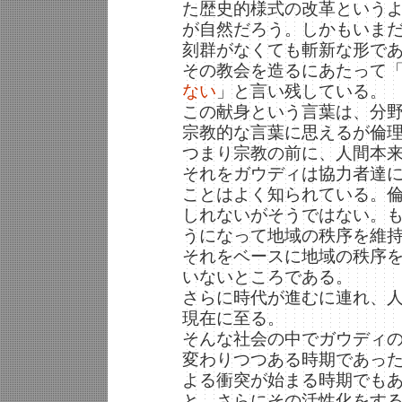
た歴史的様式の改革という
が自然だろう。しかもいま
刻群がなくても斬新な形で
その教会を造るにあたって
ない
」と言い残している。
この献身という言葉は、分
宗教的な言葉に思えるが倫
つまり宗教の前に、人間本
それをガウディは協力者達
ことはよく知られている。
しれないがそうではない。
うになって地域の秩序を維
それをベースに地域の秩序
いないところである。
さらに時代が進むに連れ、
現在に至る。
そんな社会の中でガウディ
変わりつつある時期であっ
よる衝突が始まる時期でも
と、さらにその活性化をす