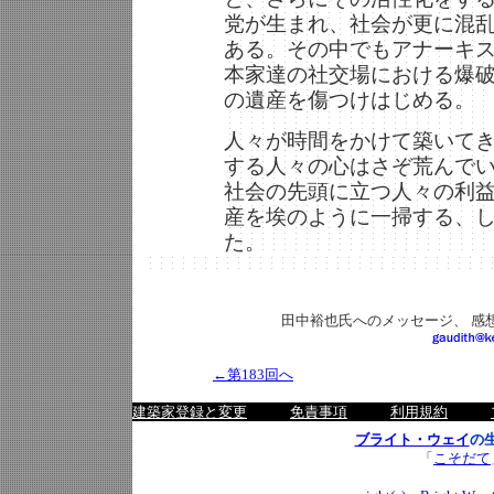
党が生まれ、社会が更に混
ある。その中でもアナーキ
本家達の社交場における爆
の遺産を傷つけはじめる。
人々が時間をかけて築いて
する人々の心はさぞ荒んで
社会の先頭に立つ人々の利
産を埃のように一掃する、
た。
田中裕也氏へのメッセージ、 感
←第183回へ
建築家登録と変更
免責事項
利用規約
ブライト・ウェイ
の
「
こそだて