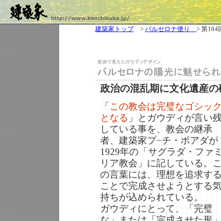
建築家トップ
>
バルセロナ便り
> 第184
政治の混乱期に文化遺産の
「
この教会は完璧なゴシッ
となる
」とガウディが言い
している事を、教会の継承
者、建築家プ−チ・ボアダが
1929年の「サグラダ・ファ
リア教会」に記している。
の言葉には、理想を追求す
ことで完成させようとする
持ちが込められている。
ガウディにとって、「完璧
な」または「完成させた形