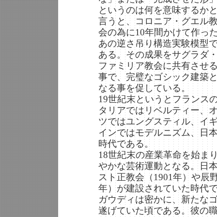
というのは何を意味するか
言うと、コロニア・グエル
会の為に10年間かけて作っ
あの逆さ吊り構造実験模型
ある。その成果をサグラダ
ファミリア教会に共有させ
事で、完璧なゴシック建築
なる事を促している。
19世紀末というとフランス
タリアではリベルティー、
ツではユングスティル、イ
インではモデルニズム、日
時代である。
18世紀末の産業革命を始まり
やかな芸術運動となる。日
スト正教会（1901年）や辰
年）が建設されていた時代
ガウディは密かに、新たな
遂げていた頃である。彼の職