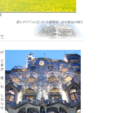
回
いの
、ど
り各
現方
駆使
る。
され
もし
セロ
さら
がそ