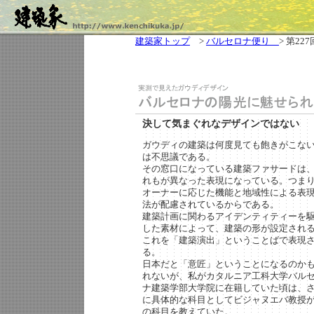
建築家トップ
>
バルセロナ便り
> 第227
決して気まぐれなデザインではない
ガウディの建築は何度見ても飽きがこな
は不思議である。
その窓口になっている建築ファサードは
れもが異なった表現になっている。つま
オーナーに応じた機能と地域性による表
法が配慮されているからである。
建築計画に関わるアイデンティティーを
した素材によって、建築の形が設定され
これを「建築演出」ということばで表現
る。
日本だと「意匠」ということになるのか
れないが、私がカタルニア工科大学バル
ナ建築学部大学院に在籍していた頃は、
に具体的な科目としてビジャヌエバ教授
の科目を教えていた。