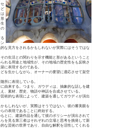
ンセ
など
ては
、形
を生
るの
する
シン
義的な見方をされるかもしれないが実際にはそうではな
もその生活との関わりを示す機能と形があるということ
められる用途と地域性が、その地域の歴史性をも反映さ
建築に表現するのである。
などを生かしながら、オーナーの要望に適応させて架空
を随所に表現している。
書に由来する。つまり、ガウディは、抽象的な話しを建
捉え、素材、歴史、物語や神話を合成させている。
で芸術的な表現によって、建築を通してガウディが演出
るかもしれないが、実際はそうではない。彼の審美眼を
からの表現であることに終始する。
のもとに、建築作品を通して彼のポリシーが演出されて
れらを見る第三者はそれぞれの立場と思考を挑発して新
格的な芸術の世界であり、自由な解釈を活性してくれる