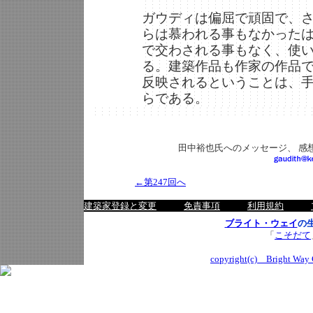
ガウディは偏屈で頑固で、
らは慕われる事もなかった
で交わされる事もなく、使
る。建築作品も作家の作品
反映されるということは、
らである。
田中裕也氏へのメッセージ、 感
←第247回へ
建築家登録と変更
免責事項
利用規約
ブライト・ウェイ
の
「
こそだて
copyright(c) Bright Way C