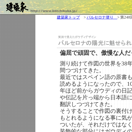
建築家トップ
>
バルセロナ便り
> 第248
偏屈で頑固で、傲慢な人だ
測り続けて作図の世界を38
間つづけてきた。
最近ではスペイン語の原書
読めるようになったので、1
年ほど前からガウディの日
や伝記を片っ端から日本語
翻訳しつづけてきた。
そうすることで作図の裏付
もとれるようになる事に気
ついたが、それだけではな
装飾的な部分にはガウディ