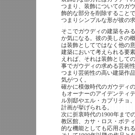
つまり、装飾についてのガ
飾的な部分を削除すること
つまりシンプルな形が彼の
そこでガウディの建築をみ
か気になる。彼の美しさの
は装飾としてではなく他の
建築において考えられる要
えれば、それは装飾として
事でガウディの求める芸術
つまり芸術性の高い建築作
気がつく。
確かに模倣時代のガウディ
もオーナーのアイデンティ
ル別邸やエル・カプリチョ
計画が挙げられる。
次に折衷時代の1900年ま
教区館、カサ・ロス・ボテ
的な機能としても応用され