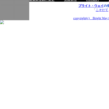
ブライト・ウェイ
の
「
こそだて
copyright(c) Bright Way C