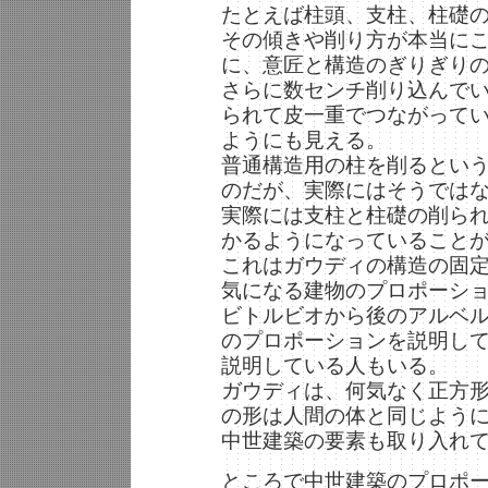
たとえば柱頭、支柱、柱礎
その傾きや削り方が本当に
に、意匠と構造のぎりぎり
さらに数センチ削り込んで
られて皮一重でつながって
ようにも見える。
普通構造用の柱を削るとい
のだが、実際にはそうでは
実際には支柱と柱礎の削ら
かるようになっていること
これはガウディの構造の固
気になる建物のプロポーシ
ビトルビオから後のアルベ
のプロポーションを説明し
説明している人もいる。
ガウディは、何気なく正方
の形は人間の体と同じよう
中世建築の要素も取り入れ
ところで中世建築のプロポ