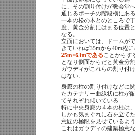
に、その割り付けが教会堂
通じるポーチの階段横にあ
一本の松の木とのところで
度、黄金分割にはまる位置
なる。
立面においては、ドームが
きていれば35mから40m程
25m×63mである
ことからす
となり側面からだと黄金分
ガウディがこれらの割り付
はない。
身廊の柱の割り付けなどに
たカテナリー曲線状に柱が
てそれぞれ傾いている。
特に中央身廊の４本の柱は
しかも気まぐれに石を立て
意匠の極限を見せているよ
これはガウディの建築極意