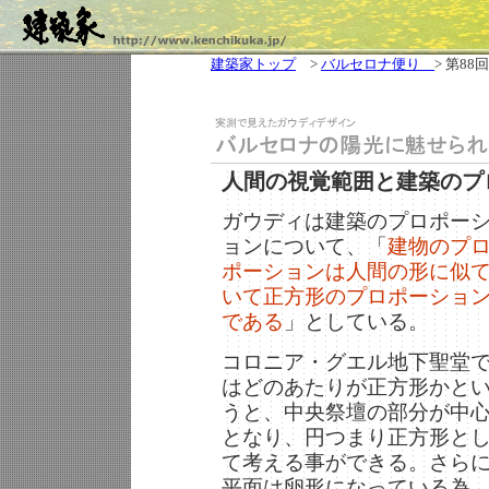
建築家トップ
>
バルセロナ便り
> 第88回
人間の視覚範囲と建築のプ
ガウディは建築のプロポー
ョンについて、「
建物のプ
ポーションは人間の形に似
いて正方形のプロポーショ
である
」としている。
コロニア・グエル地下聖堂
はどのあたりが正方形かと
うと、中央祭壇の部分が中
となり、円つまり正方形と
て考える事ができる。さら
平面は卵形になっている為