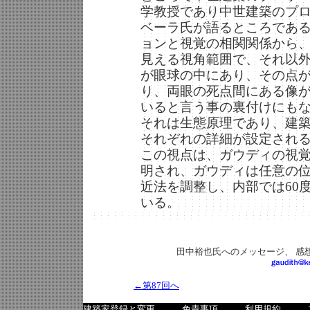
学教授であり中世建築のプ
ベーラ氏が語るところであ
ョンと視覚の相関関係から、
見える視角範囲で、それ以
が眼球の中にあり、その点
り、両眼の死点間にある像
いると言う事の裏付けにも
それは生態原理であり、建
それぞれの詳細が設定され
この視点は、ガウディの視
明され、ガウディは任意の位
近法を調整し、内部では60
いる。
田中裕也氏へのメッセージ、 感
←第87回へ
建築家登録と変更
免責事項
利用規約