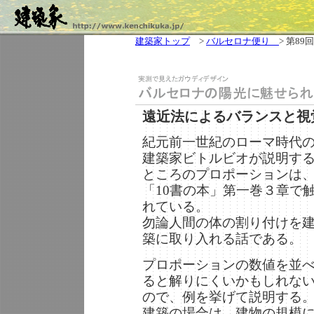
建築家トップ
>
バルセロナ便り
> 第89回
遠近法によるバランスと視
紀元前一世紀のローマ時代
建築家ビトルビオが説明す
ところのプロポーションは
「10書の本」第一巻３章で
れている。
勿論人間の体の割り付けを
築に取り入れる話である。
プロポーションの数値を並
ると解りにくいかもしれな
ので、例を挙げて説明する
建築の場合は、建物の規模