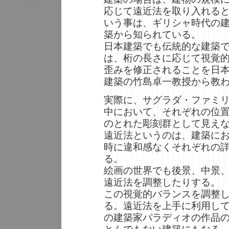
応じて遠近法を取り入れる
いう事は、ギリシャ時代の
築から知られている。
日本建築でも伝統的な建築
は、桁の長さに応じて視覚
歪みを修正されることを日
建築の竹島卓一教授から教
実際に、サグラダ・ファミ
中において、それぞれの位
のとれた彫刻群として見え
遠近法というのは、建築に
時に違和感なくそれぞれの
る。
絵画の世界でも後景、中景
遠近法を調整したりする。
この視覚的バランスを調整
る。遠近法を上手に利用し
の建築家パラディオの作品