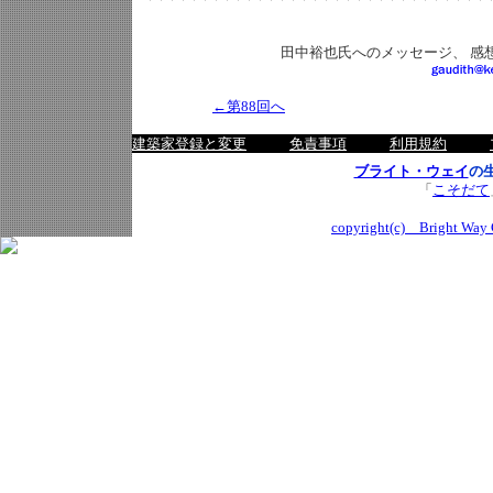
田中裕也氏へのメッセージ、 感
←第88回へ
建築家登録と変更
免責事項
利用規約
ブライト・ウェイ
の
「
こそだて
copyright(c) Bright Way C