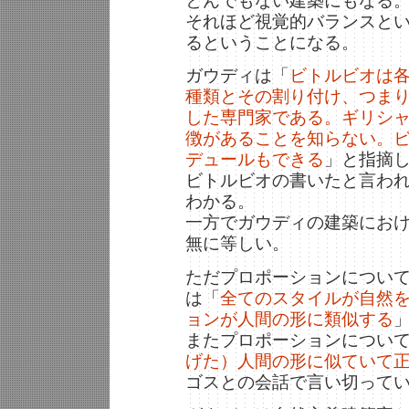
とんでもない建築にもなる
それほど視覚的バランスと
るということになる。
ガウディは「
ビトルビオは
種類とその割り付け、つま
した専門家である。ギリシ
徴があることを知らない。
デュールもできる
」と指摘
ビトルビオの書いたと言われ
わかる。
一方でガウディの建築にお
無に等しい。
ただプロポーションについ
は「
全てのスタイルが自然
ョンが人間の形に類似する
またプロポーションについ
げた）人間の形に似ていて
ゴスとの会話で言い切って