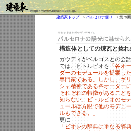
建築家トップ
>
バルセロナ便り
> 第79回
構造体としての煉瓦と捻れ
ガウディがベルゴスとの会
では、ビトルビオを
「各オ
ダーのモデュールを提案し
専門家である。しかし、ギ
シャ精神である各オーダー
それぞれの特徴があること
知らない。ビトルビオのモ
ュールは方眼で他のモデュ
ルもできる。」
更に
「ビオレの辞典は単なる辞