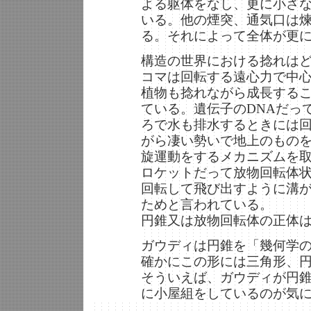
よる躯体をなし、更に小さ
いる。他の煙突、通気口は
る。それによって全体が更
構造の世界における捻れは
コマは回転する遠心力で中
植物も捻れながら成長する
ている。遺伝子のDNAだっ
ろで水も排水するときには
がら凄い勢いで地上のもの
旋運動をするメカニズムを
ロケットだって放物回転体
回転して飛び出すように溝
ためと言われている。
円錐又は放物回転体の正体
ガウディは円錐を「幾何学
確かにこの形には三角形、
そういえば、ガウディが円
に小屋組をしているのが気