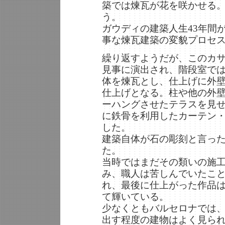
築では煉瓦が花を咲かせる
う。
ガウディの建築人生43年間
事な煉瓦建築の変貌プロセ
繰り返すようだが、このカ
見事に演出され、階段室で
体を煉瓦とし、仕上げに外
仕上げとなる。柱や他の外
ーハングさせたテラスを見
に鉄骨を利用したカーテン
した。
建築自体が石の彫刻と言っ
た。
当時ではまだその類いの施
み、職人は苦しんでいたこ
れ、最後に仕上がった作品
て輝いている。
少なくともバルセロナでは
出す程度の建物はよく見ら