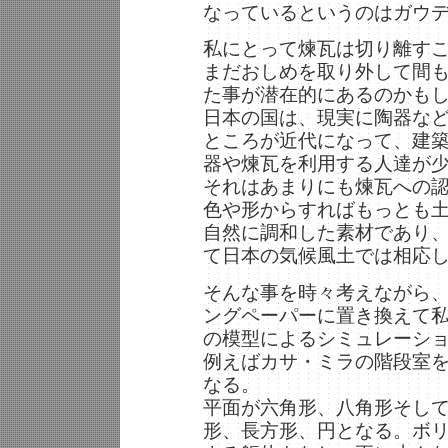
なっているというのはガウ
私にとって煉瓦は切り離す
まだおしめを取り外して間
た事が潜在的にあるのかも
日本の国は、現実に陶器な
ところが近代になって、建
器や煉瓦を利用する人達が
それはあまりにも煉瓦への
色や形からすればもっとも
自然に調和した素材であり
て日本の気候風土では相応
そんな事を時々考えながら
ングペーパーに置き換えて
の模型によるシミュレーシ
例えばカサ・ミラの階段室
なる。
平面が六角形、八角形そし
形、長方形、円となる。ボ