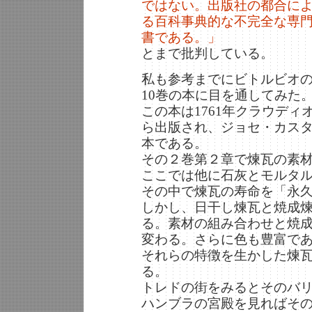
ではない。出版社の都合に
る百科事典的な不完全な専
書である。」
とまで批判している。
私も参考までにビトルビオ
10巻の本に目を通してみた
この本は1761年クラウデ
ら出版され、ジョセ・カス
本である。
その２巻第２章で煉瓦の素
ここでは他に石灰とモルタ
その中で煉瓦の寿命を「永
しかし、日干し煉瓦と焼成
る。素材の組み合わせと焼
変わる。さらに色も豊富で
それらの特徴を生かした煉
る。
トレドの街をみるとそのバ
ハンブラの宮殿を見ればそ