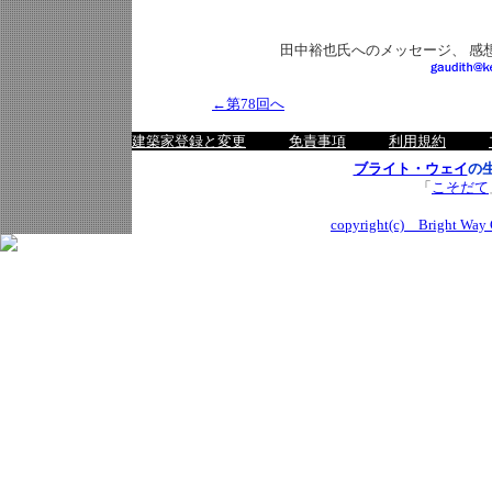
田中裕也氏へのメッセージ、 感
←第78回へ
建築家登録と変更
免責事項
利用規約
ブライト・ウェイ
の
「
こそだて
copyright(c) Bright Way C